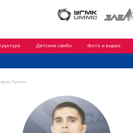
руктура
Детское самбо
Фото и видео
сарян Руслан