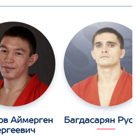
ов Аймерген
Багдасарян Рус
ергеевич