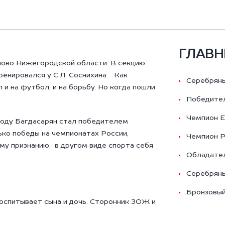
ГЛАВН
лово Нижегородской области. В секцию
ренировался у С.Л. Соснихина. Как
Серебряны
и на футбол, и на борьбу. Но когда пошли
Победите
Чемпион 
 году Багдасарян стал победителем
ко победы на чемпионатах России,
Чемпион 
му признанию, в другом виде спорта себя
Обладате
Серебряны
Бронзовый
воспитывает сына и дочь. Сторонник ЗОЖ и