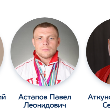
ий
Астапов Павел
Аткун
Леонидович
С