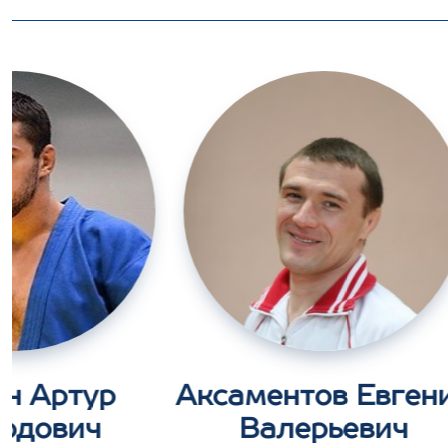
н Артур
Аксаментов Евген
рдович
Валерьевич