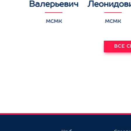
Валерьевич
Леонидов
К
МСМК
МСМК
ВСЕ 