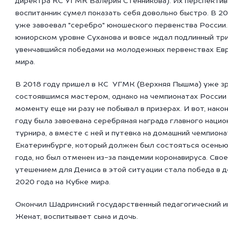
директра КС УГМК Валерия Стенникова). Их перспекти
воспитанник сумел показать себя довольно быстро. В 20
уже завоевал "серебро" юношеского первенства России.
юниорском уровне Суханова и вовсе ждал подлинный тр
увенчавшийся победами на молодежных первенствах Ев
мира.
В 2018 году пришел в КС УГМК (Верхняя Пышма) уже з
состоявшимся мастером, однако на чемпионатах России
моменту еще ни разу не побывал в призерах. И вот, након
году была завоевана серебряная награда главного нацио
турнира, а вместе с ней и путевка на домашний чемпиона
Екатеринбурге, который должен был состояться осенью
года, но был отменен из-за пандемии коронавируса. Св
утешением для Дениса в этой ситуации стала победа в 
2020 года на Кубке мира.
Окончил Шадринский государственный педагогический и
Женат, воспитывает сына и дочь.