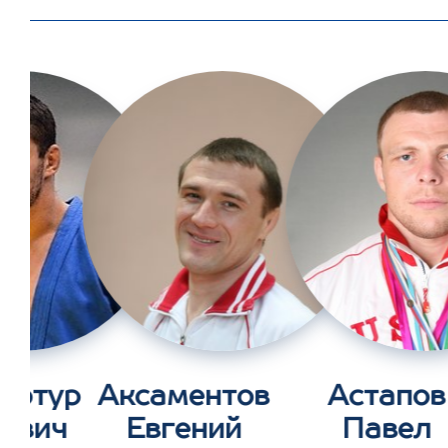
Артур
Аксаментов
Астапов
ович
Евгений
Павел