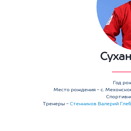
Суха
Год рож
Место рождения - с. Мехонское
Спортивн
Тренеры -
Стенников Валерий Гле