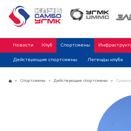
Новости
Клуб
Спортсмены
Инфраструкт
Действующие спортсмены
Легенды клуба
Спортсмены
Действующие спортсмены
Сухано