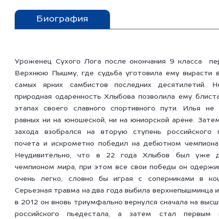
Биография
Уроженец Сухого Лога после окончания 9 класса пе
Верхнюю Пышму, где судьба уготовила ему вырасти в
самых ярких самбистов последних десятилетий. Н
природная одаренность Хлыбова позволила ему блиста
этапах своего славного спортивного пути. Илья не
равных ни на юношеской, ни на юниорской арене. Зате
захода взобрался на вторую ступень российского 
почета и искрометно победил на дебютном чемпиона
Неудивительно, что в 22 года Хлыбов был уже д
чемпионом мира, при этом все свои победы он одержи
очень легко, словно бы играя с соперниками в ко
Серьезная травма на два года выбила верхнепышминца и
в 2012 он вновь триумфально вернулся сначала на выс
российского пьедестала, а затем стал первым 