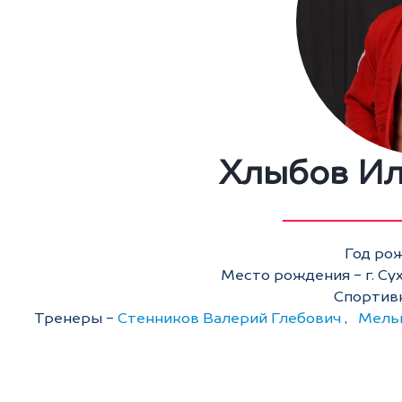
Хлыбов Ил
Год рож
Место рождения - г. Су
Спортивн
Тренеры -
Стенников Валерий Глебович
,
Мельн