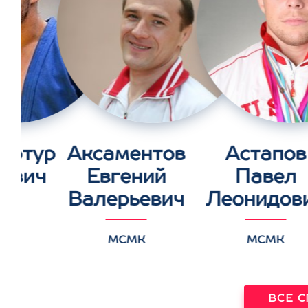
Артур
Аксаментов
Астапов
ович
Евгений
Павел
Валерьевич
Леонидов
К
МСМК
МСМК
ВСЕ 