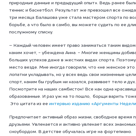
природные данные и предыдущий опыт». Ведь ранее был
теннис и баскетбол. Результат же превзошел все ожида
три месяца Балашова уже стала мастером спорта по во
борьбе, а что было в самбо, вы можете судить по ее дл
послужному списку.
– Каждый человек имеет право заниматься таким видом
каким хочет, - убеждена Анна. - Многие женщины добив
больших успехов даже в жестких видах спорта. Поэтом
место везде. Мне иногда говорили, что «не женское это
лопатки укладывать, но у всех ведь свои жизненные цел
спорт, каким бы грубым ни казался, развивает тело и дух.
Посмотрите на наших самбисток! Все как одна красавиц
образованные. И раз уж на то пошло, борщи варить тож
Это цитата из ее
интервью изданию «Аргументы Недели
Предпочитает активный образ жизни, свободное время п
друзьями. Увлекается и активно увлекает всех знакомых
сноубордом. В детстве обучалась игре на фортепиано.