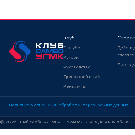
Клуб
Спорт
О клубе
Действ
спортс
История
Легенды
Руководство
Тренерский штаб
Реквизиты
Политика в отношении обработки персональных данных
© 2026. Клуб самбо «УГМК»
624080, Свердловская область, г