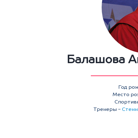
Балашова А
Год рож
Место рож
Спортивн
Тренеры -
Стенн