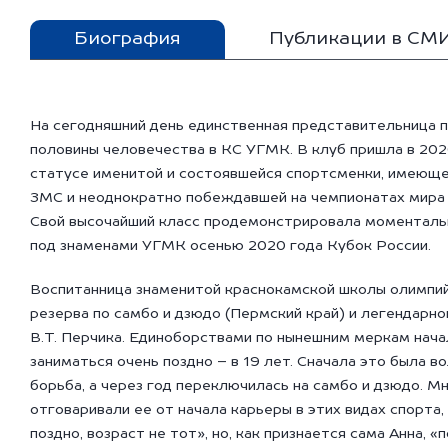
Биография
Публикации в СМ
На сегодняшний день единственная представительница 
половины человечества в КС УГМК. В клуб пришла в 202
статусе именитой и состоявшейся спортсменки, имеюще
ЗМС и неоднократно побеждавшей на чемпионатах мира 
Свой высочайший класс продемонстрировала моментальн
под знаменами УГМК осенью 2020 года Кубок России.
Воспитанница знаменитой краснокамской школы олимпи
резерва по самбо и дзюдо (Пермский край) и легендарн
В.Т. Перчика. Единоборствами по нынешним меркам нача
заниматься очень поздно – в 19 лет. Сначала это была в
борьба, а через год переключилась на самбо и дзюдо. М
отговаривали ее от начала карьеры в этих видах спорта,
поздно, возраст не тот», но, как признается сама Анна, «