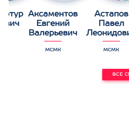
Артур
Аксаментов
Астапов
ович
Евгений
Павел
Валерьевич
Леонидов
К
МСМК
МСМК
ВСЕ 