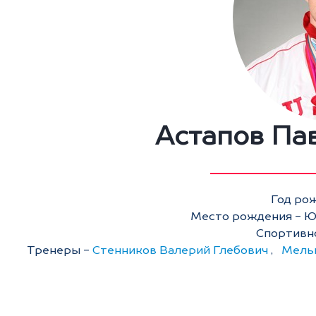
Астапов Па
Год рож
Место рождения - Ю
Спортивн
Тренеры -
Стенников Валерий Глебович
,
Мельн