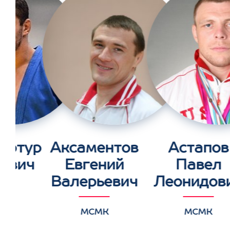
Артур
Аксаментов
Астапов
ович
Евгений
Павел
Валерьевич
Леонидов
К
МСМК
МСМК