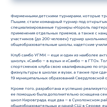
Фирменными детскими турнирами, которые тра
Пышме, стали командный турнир под открытым 
специализированные турниры «Король партера
применения отдельных приемов, а также с ка
участников (до 200 человек) турнир школьнико
общеобразовательные школы, кадетские учили
Клуб самбо УГМК – еще и один из наиболее акт
школу», «Самбо – в вузы» и «Самбо – в ГТО». Т
спортсменов клуба свою квалификацию по отра
физкультуры в школах и вузах, а также при сд
19 муниципальных образований Свердловской о
Кроме того, разработана и успешно реализуетс
ее помощью была дополнительно оснащена секц
школ Кировграда, еще два – в Сухоложском рай
общеобразовательных и одной СШ в Серове, ещ