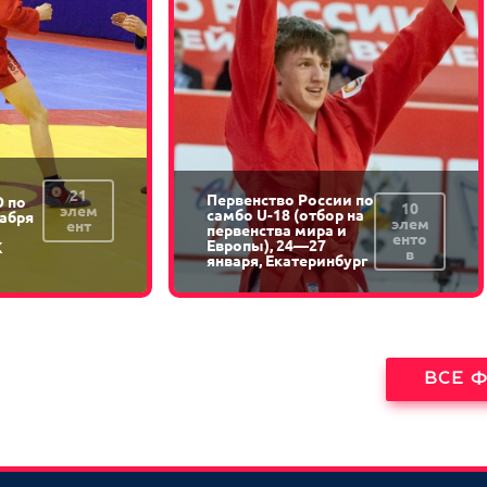
21
Первенство России по
 по
10
элем
самбо U-18 (отбор на
кабря
элем
ент
первенства мира и
енто
Европы), 24—27
К
в
января, Екатеринбург
ВСЕ 