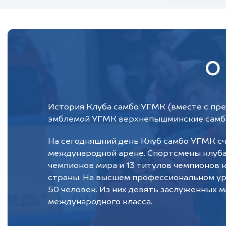
О
История Клуба самбо УГМК (вместе с пре
эмблемой УГМК верхнепышминские самби
На сегодняшний день Клуб самбо УГМК сч
международной арене. Спортсмены клуба
чемпионов мира и 13 титулов чемпионов 
страны. На высшем профессиональном у
50 человек. Из них девять заслуженных м
международного класса.