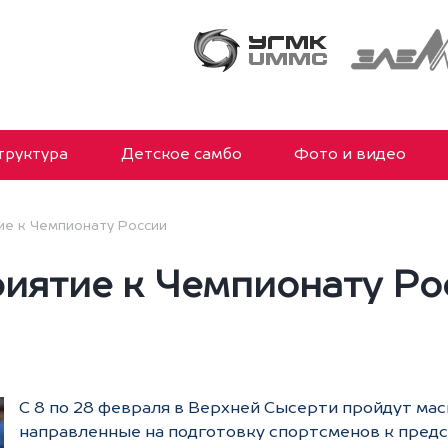
руктура
Детское самбо
Фото и видео
е к Чемпионату России
иятие к Чемпионату Ро
С 8 по 28 февраля в Верхней Сысерти пройдут м
направленные на подготовку спортсменов к пред