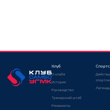
Клуб
Спорт
О клубе
Действ
спортс
История
Легенды
Руководство
Тренерский штаб
Реквизиты