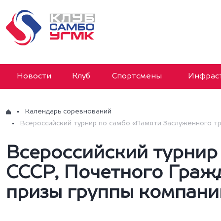
Новости
Клуб
Спортсмены
Инфраст
Календарь соревнований
Всероссийский турнир по самбо «Памяти Заслуженного т
Всероссийский турнир
СССР, Почетного Гражд
призы группы компан