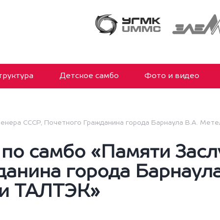
руктура
Детское самбо
Фото и видео
ренера СССР, Почетного Гражданина города Барнаула В.А. Мете
 по самбо «Памяти Зас
анина города Барнаула
ии ТАЛТЭК»