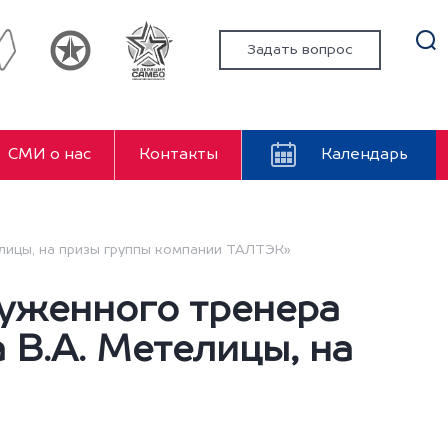
Задать вопрос
СМИ о нас
Контакты
Календарь
лицы, на призы группы компании ТАЛТЭК»
луженного тренера
 В.А. Метелицы, на