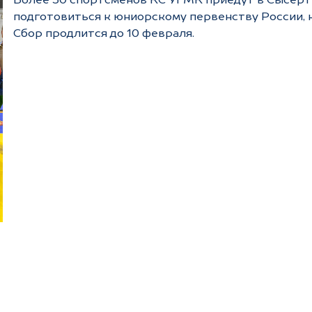
Более 30 спортсменов КС УГМК приедут в Сысерт
подготовиться к юниорскому первенству России, 
Сбор продлится до 10 февраля.