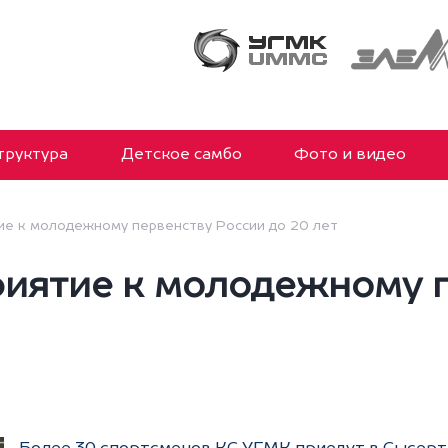
руктура
Детское самбо
Фото и видео
е к молодежному первенству России до 20 лет
иятие к молодежному п