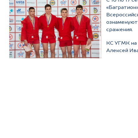
С 16 по 17 
«Багратион»
Всероссийск
ознаменуют
сражения.
КС УГМК на 
Алексей Ива