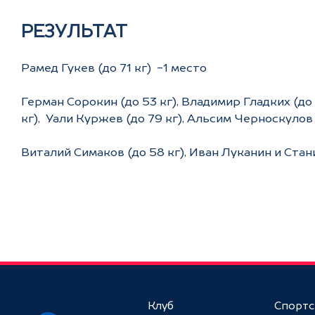
РЕЗУЛЬТАТ
Рамед Гукев (до 71 кг) -1 место
Герман Сорокин (до 53 кг), Владимир Гладких (до 5
кг), Уали Куржев (до 79 кг), Альсим Черноскулов
Виталий Симаков (до 58 кг), Иван Луканин и Стани
Клуб
Спорт