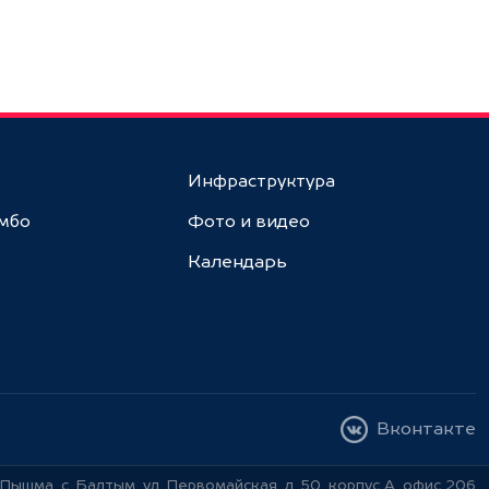
Инфраструктура
амбо
Фото и видео
Календарь
Вконтакте
Пышма, с. Балтым, ул. Первомайская, д. 50, корпус А, офис 206