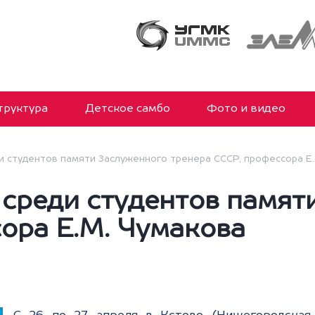
руктура
Детское самбо
Фото и видео
и студентов памяти Заслуженного тренера СССР, профессора Е
 среди студентов памят
ора Е.М. Чумакова